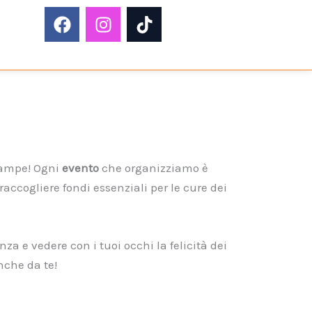
F
I
T
a
n
i
c
s
k
e
t
t
b
a
o
o
g
k
o
r
k
a
m
 zampe! Ogni
evento
che organizziamo è
accogliere fondi essenziali per le cure dei
a e vedere con i tuoi occhi la felicità dei
nche da te!