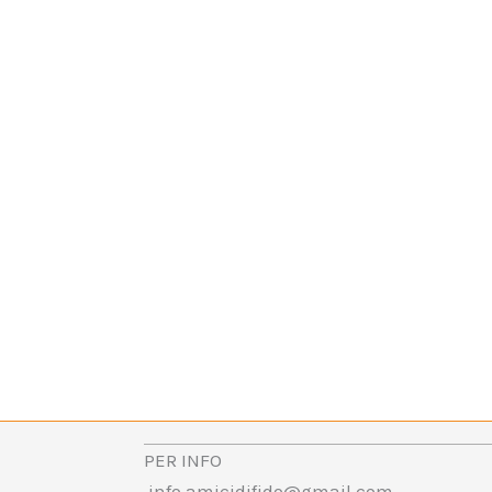
PER INFO
info.amicidifido@gmail.com