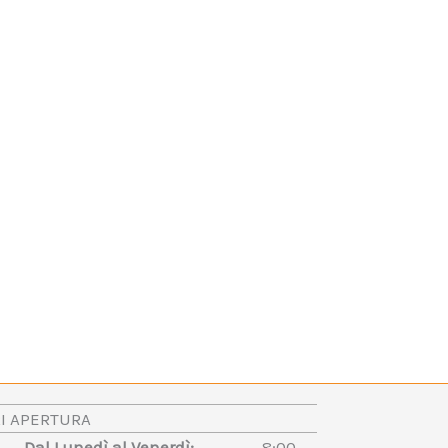
I APERTURA
al Lunedì al Venerdì:
8:00